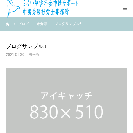
ーム
ブログ
未分類
ブログサンプル3
HOME
社労士事務所概要
ブログサンプル3
2021.01.30
未分類
料金表
障害年金受給までの流れ
よくある質問（FAQ）
お問い合わせ